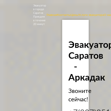
Эвакуатор
в городе
Саратов
Главная
Контакты
Цены
Услуги эвакуатора
О на
Приедем
в течение
20 минут
Эвакуато
Саратов
-
Аркадак
Звоните
сейчас!