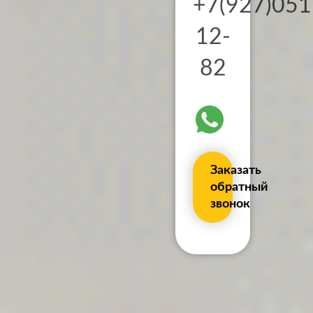
+7(927)051
12-
82
Заказать
обратный
звонок