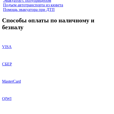
Эвакуатор с полуприцепом
Подъем автотранспорта из кювета
Помощь эвакуатора при ДТП
Способы оплаты по наличному и
безналу
VISA
СБЕР
MasterCard
QIWI