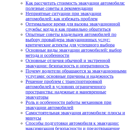
Как рассчитать стоимость эвакуации автомобиля:
полезные советы и рекомендации
Неприятные ситуации при эвакуации
автомобилей: как избежать проблем
Оптимальное время для вызова эвакуационной
службы: когда и как правильно обратиться
Опытные советы владельцев автомобилей по
выбору провайдера эвакуационных услуг:
критические аспекты для успешного выбора
Основные виды эвакуации автомобилей: выбор
метода и особенности
Основные отличия обычной и экстренной
эвакуации: безопасность и оперативность
Почему водители обращаются за эвакуационными
услугами: основные причины и надежность
Решение проблем с транспортировкой
автомобилей в условиях ограниченного
пространства: надежные и маневренные
эвакуаторы
Роль и особенности работы механиков при
эвакуации автомобилей
Самостоятельная эвакуация автомобиля: плюсы и
минусы
Способы подготовки автомобиля к эвакуации:
максимизация безопасности и предотвращение