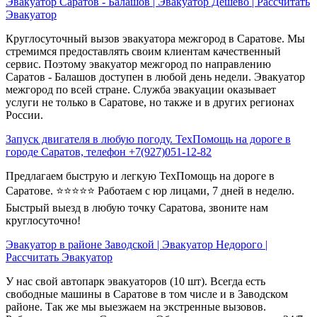
Эвакуатор Саратов - Балашов | Эвакуатор Дешево | Рассчитать
Эвакуатор
Круглосуточный вызов эвакуатора межгород в Саратове. Мы
стремимся предоставлять своим клиентам качественный
сервис. Поэтому эвакуатор межгород по направлению
Саратов - Балашов доступен в любой день недели. Эвакуатор
межгород по всей стране. Служба эвакуации оказывает
услуги не только в Саратове, но также и в других регионах
России.
Запуск двигателя в любую погоду. ТехПомощь на дороге в
городе Саратов, телефон +7(927)051-12-82
Предлагаем быструю и легкую ТехПомощь на дороге в
Саратове. ⭐⭐⭐⭐⭐ Работаем с юр лицами, 7 дней в неделю.
Быстрый выезд в любую точку Саратова, звоните нам
круглосуточно!
Эвакуатор в районе Заводской | Эвакуатор Недорого |
Рассчитать Эвакуатор
У нас свой автопарк эвакуаторов (10 шт). Всегда есть
свободные машины в Саратове в том числе и в Заводском
районе. Так же мы выезжаем на экстренные вызовов.