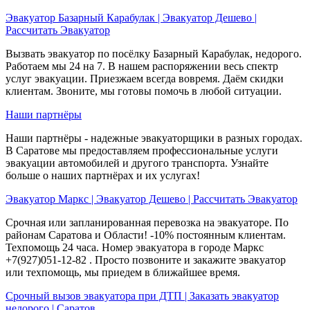
Эвакуатор Базарный Карабулак | Эвакуатор Дешево |
Рассчитать Эвакуатор
Вызвать эвакуатор по посёлку Базарный Карабулак, недорого.
Работаем мы 24 на 7. В нашем распоряжении весь спектр
услуг эвакуации. Приезжаем всегда вовремя. Даём скидки
клиентам. Звоните, мы готовы помочь в любой ситуации.
Наши партнёры
Наши партнёры - надежные эвакуаторщики в разных городах.
В Саратове мы предоставляем профессиональные услуги
эвакуации автомобилей и другого транспорта. Узнайте
больше о наших партнёрах и их услугах!
Эвакуатор Маркс | Эвакуатор Дешево | Рассчитать Эвакуатор
Срочная или запланированная перевозка на эвакуаторе. По
районам Саратова и Области! -10% постоянным клиентам.
Техпомощь 24 часа. Номер эвакуатора в городе Маркс
+7(927)051-12-82 . Просто позвоните и закажите эвакуатор
или техпомощь, мы приедем в ближайшее время.
Срочный вызов эвакуатора при ДТП | Заказать эвакуатор
недорого | Саратов