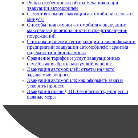
Роль и особенности работы механиков при
эвакуации автомобилей
Самостоятельная эвакуация автомобиля: плюсы и
минусы
Способы подготовки автомобиля к эвакуации:
максимизация безопасности и предотвращение
повреждений
Способы проверки сертификации и квалификации
предприятий эвакуации автомобилей: гарантия
надежности и безопасности
Сравнение тарифов и услуг эвакуационных
служб: как выбрать наилучший вариант
Эвакуация автомобилей: ответы на часто
задаваемые вопросы
Эвакуация автомобиля: как оформить заказ и
ускорить процесс
Эвакуация после ДТП: безопасность, процесс и
важные меры