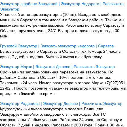
Эвакуатор в районе Заводской | Эвакуатор Недорого | Рассчитать
Эвакуатор
У нас свой автопарк эвакуаторов (10 шт). Всегда есть свободные
машины в Саратове в том числе и в Заводском районе. Так же мы
выезжаем на экстренные вызовов. Работаем по всему Саратову и
Области - круглосуточно, 24/7. Быстрая подача эвакутора до 30
мин.
Грузовой Эвакуатор | Заказать эвакуатор недорого | Саратов
Вызов эвакуатора по Саратову и Области, ТехПомощь 24 часа в
сутки, 7 дней в неделю. Быстрый выезд в любую точку.
Эвакуатор Маркс | Эвакуатор Дешево | Рассчитать Эвакуатор
Срочная или запланированная перевозка на эвакуаторе. По
районам Саратова и Области! -10% постоянным клиентам.
Техпомощь 24 часа. Номер эвакуатора в городе Маркс +7(927)051-
12-82 . Просто позвоните и закажите эвакуатор или техпомощь, мы
приедем в ближайшее время.
Эвакуатор Радищево | Эвакуатор Дешево | Рассчитать Эвакуатор
Круглосуточный вызов эвакуатора в посёлке Радищево.
Эвакуируем авто/мото, квадроциклы, снегоходы. Все ТС
застрахованы. Любые условия. Работаем 24 часа, по Саратову и
Области. 7 дней в неделю. Работаем с 2009 года. Подача 30 мин.