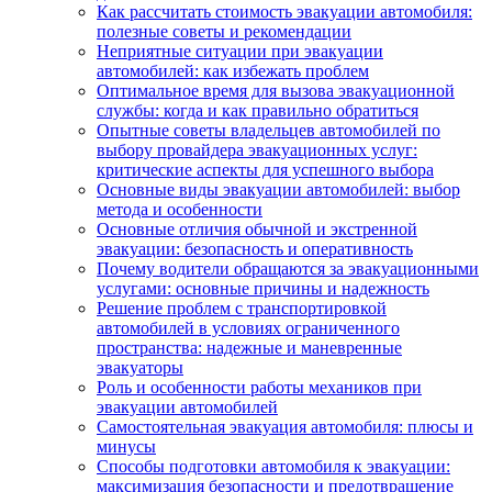
Как рассчитать стоимость эвакуации автомобиля:
полезные советы и рекомендации
Неприятные ситуации при эвакуации
автомобилей: как избежать проблем
Оптимальное время для вызова эвакуационной
службы: когда и как правильно обратиться
Опытные советы владельцев автомобилей по
выбору провайдера эвакуационных услуг:
критические аспекты для успешного выбора
Основные виды эвакуации автомобилей: выбор
метода и особенности
Основные отличия обычной и экстренной
эвакуации: безопасность и оперативность
Почему водители обращаются за эвакуационными
услугами: основные причины и надежность
Решение проблем с транспортировкой
автомобилей в условиях ограниченного
пространства: надежные и маневренные
эвакуаторы
Роль и особенности работы механиков при
эвакуации автомобилей
Самостоятельная эвакуация автомобиля: плюсы и
минусы
Способы подготовки автомобиля к эвакуации:
максимизация безопасности и предотвращение