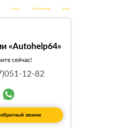
О нас
Тех помощь
Блог
и «Autohelp64»
ите сейчас!
7)051-12-82
 обратный звонок