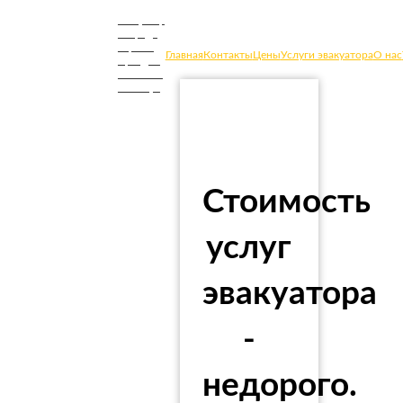
Эвакуатор
в городе
Саратов
Главная
Контакты
Цены
Услуги эвакуатора
О нас
Приедем
в течение
20 минут
Стоимость
услуг
эвакуатора
-
недорого.