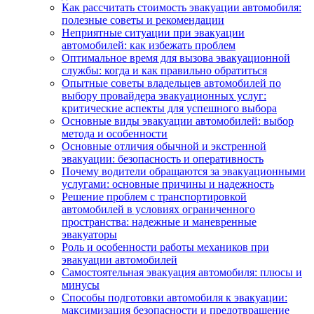
Как рассчитать стоимость эвакуации автомобиля:
полезные советы и рекомендации
Неприятные ситуации при эвакуации
автомобилей: как избежать проблем
Оптимальное время для вызова эвакуационной
службы: когда и как правильно обратиться
Опытные советы владельцев автомобилей по
выбору провайдера эвакуационных услуг:
критические аспекты для успешного выбора
Основные виды эвакуации автомобилей: выбор
метода и особенности
Основные отличия обычной и экстренной
эвакуации: безопасность и оперативность
Почему водители обращаются за эвакуационными
услугами: основные причины и надежность
Решение проблем с транспортировкой
автомобилей в условиях ограниченного
пространства: надежные и маневренные
эвакуаторы
Роль и особенности работы механиков при
эвакуации автомобилей
Самостоятельная эвакуация автомобиля: плюсы и
минусы
Способы подготовки автомобиля к эвакуации:
максимизация безопасности и предотвращение