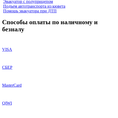
Эвакуатор с полуприцепом
Подъем автотранспорта из кювета
Помощь эвакуатора при ДТП
Способы оплаты по наличному и
безналу
VISA
СБЕР
MasterCard
QIWI