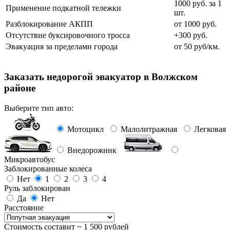
1000 руб. за 1
Применение подкатной тележки
шт.
Разблокирование АКПП
от 1000 руб.
Отсутствие буксировочного тросса
+300 руб.
Эвакуация за пределами города
от 50 руб/км.
Заказать недорогой эвакуатор в Волжском
районе
Выберите тип авто:
Мотоцикл
Малолитражная
Легковая
Внедорожник
Микроавтобус
Заблокированные колеса
Нет
1
2
3
4
Руль заблокирован
Да
Нет
Расстояние
Стоимость составит ~
1 500
рублей