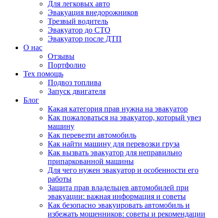
Для легковых авто
Эвакуация внедорожников
Трезвый водитель
Эвакуатор до СТО
Эвакуатор после ДТП
О нас
Отзывы
Портфолио
Тех помощь
Подвоз топлива
Запуск двигателя
Блог
Какая категория прав нужна на эвакуатор
Как пожаловаться на эвакуатор, который увез
машину
Как перевезти автомобиль
Как найти машину для перевозки груза
Как вызвать эвакуатор для неправильно
припаркованной машины
Для чего нужен эвакуатор и особенности его
работы
Защита прав владельцев автомобилей при
эвакуации: важная информация и советы
Как безопасно эвакуировать автомобиль и
избежать мошенников: советы и рекомендации