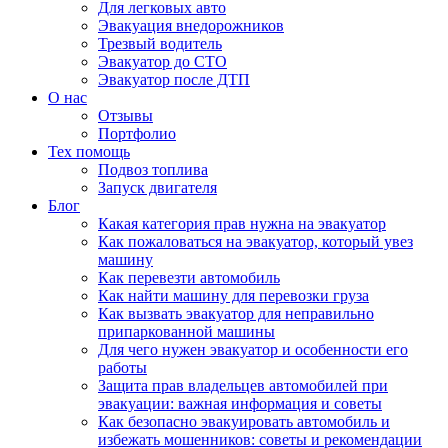
Для легковых авто
Эвакуация внедорожников
Трезвый водитель
Эвакуатор до СТО
Эвакуатор после ДТП
О нас
Отзывы
Портфолио
Тех помощь
Подвоз топлива
Запуск двигателя
Блог
Какая категория прав нужна на эвакуатор
Как пожаловаться на эвакуатор, который увез
машину
Как перевезти автомобиль
Как найти машину для перевозки груза
Как вызвать эвакуатор для неправильно
припаркованной машины
Для чего нужен эвакуатор и особенности его
работы
Защита прав владельцев автомобилей при
эвакуации: важная информация и советы
Как безопасно эвакуировать автомобиль и
избежать мошенников: советы и рекомендации